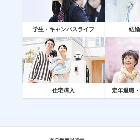
学生・キャンパスライフ
結婚
資産運用
NISA（ニーサ）とiDeCo（イデ
コ）どっちがいい？新NISAについ
て知ろう
住宅購入
定年
退職
・