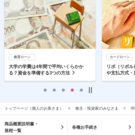
教育ローン
カードローン
大学の学費は4年間で平均いくらかか
リボ（リボル
る？資金を準備する3つの方法
や支払方式・
トップページ（個人のお客さま）
株主・投資家のみなさま
I
商品概要説明書・
各種お手続き
規程一覧