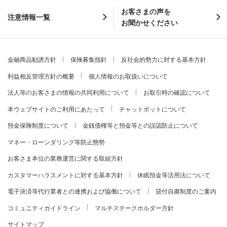
お客さまの声を
注意情報一覧
お聞かせください
金融商品勧誘方針
保険募集指針
反社会的勢力に対する基本方針
利益相反管理方針の概要
個人情報のお取扱いについて
法人等のお客さまの情報の共同利用について
お取引時の確認について
本ウェブサイトのご利用にあたって
チャットボットについて
預金保険制度について
金銭債権等と預金等との誤認防止について
マネー・ローンダリング等防止態勢
お客さま本位の業務運営に関する取組方針
カスタマーハラスメントに対する基本方針
休眠預金等活用法について
電子決済等代行業者との連携および協働について
貸付自粛制度のご案内
コミュニティガイドライン
マルチステークホルダー方針
サイトマップ