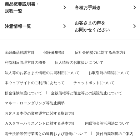
商品概要説明書・
各種お手続き
規程一覧
お客さまの声を
注意情報一覧
お聞かせください
金融商品勧誘方針
保険募集指針
反社会的勢力に対する基本方針
利益相反管理方針の概要
個人情報のお取扱いについて
法人等のお客さまの情報の共同利用について
お取引時の確認について
本ウェブサイトのご利用にあたって
チャットボットについて
預金保険制度について
金銭債権等と預金等との誤認防止について
マネー・ローンダリング等防止態勢
お客さま本位の業務運営に関する取組方針
カスタマーハラスメントに対する基本方針
休眠預金等活用法について
電子決済等代行業者との連携および協働について
貸付自粛制度のご案内