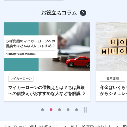
お役立ちコラム
資産運用
の借換えとは？ちば興銀
年金はいくらもらえる？年金平均
すすめな人などを解説
からシミュレーションしてみよう
トップページ（個人のお客さま）
株主・投資家のみなさま
I