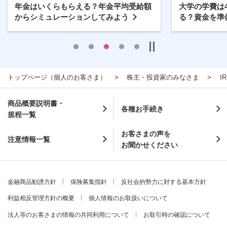
年金はいくらもらえる？年金平均受給額
大学の学費は
からシミュレーションしてみよう
る？資金を準
トップページ（個人のお客さま）
株主・投資家のみなさま
I
商品概要説明書・
各種お手続き
規程一覧
お客さまの声を
注意情報一覧
お聞かせください
金融商品勧誘方針
保険募集指針
反社会的勢力に対する基本方針
利益相反管理方針の概要
個人情報のお取扱いについて
法人等のお客さまの情報の共同利用について
お取引時の確認について