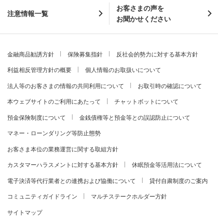
お客さまの声を
注意情報一覧
お聞かせください
金融商品勧誘方針
保険募集指針
反社会的勢力に対する基本方針
利益相反管理方針の概要
個人情報のお取扱いについて
法人等のお客さまの情報の共同利用について
お取引時の確認について
本ウェブサイトのご利用にあたって
チャットボットについて
預金保険制度について
金銭債権等と預金等との誤認防止について
マネー・ローンダリング等防止態勢
お客さま本位の業務運営に関する取組方針
カスタマーハラスメントに対する基本方針
休眠預金等活用法について
電子決済等代行業者との連携および協働について
貸付自粛制度のご案内
コミュニティガイドライン
マルチステークホルダー方針
サイトマップ