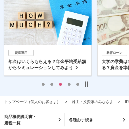
資産運用
教育ローン
年金はいくらもらえる？年金平均受給額
大学の学費は
からシミュレーションしてみよう
る？資金を準
トップページ（個人のお客さま）
株主・投資家のみなさま
I
商品概要説明書・
各種お手続き
規程一覧