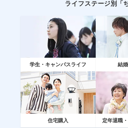
ライフステージ別
「
学生・キャンパスライフ
結婚
資産運用
NISA（ニーサ）とiDeCo（イデ
コ）どっちがいい？新NISAについ
て知ろう
住宅購入
定年
退職
・