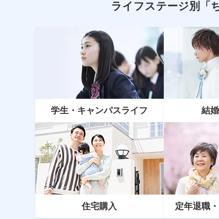
ライフステージ別
「
学生・キャンパスライフ
結婚
資産運用
NISA（ニーサ）とiDeCo（イデ
コ）どっちがいい？新NISAについ
て知ろう
住宅購入
定年
退職
・