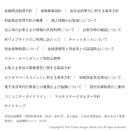
金融商品勧誘方針
保険募集指針
反社会的勢力に対する基本方針
利益相反管理方針の概要
個人情報のお取扱いについて
法人等のお客さまの情報の共同利用について
お取引時の確認について
本ウェブサイトのご利用にあたって
チャットボットについて
預金保険制度について
金銭債権等と預金等との誤認防止について
マネー・ローンダリング等防止態勢
お客さま本位の業務運営に関する取組方針
カスタマーハラスメントに対する基本方針
休眠預金等活用法について
電子決済等代行業者との連携および協働について
貸付自粛制度のご案内
コミュニティガイドライン
マルチステークホルダー方針
サイトマップ
登録金融機関 関東財務局長（登金）第40号、加入協会 日本証券業協会、株式会社千葉興
業銀行 金融機関コード：0135
Copyright© The Chiba Kogyo Bank Ltd. All right reserved.