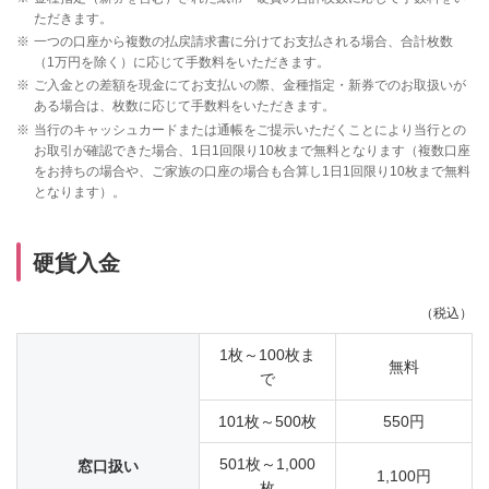
ただきます。
※
一つの口座から複数の払戻請求書に分けてお支払される場合、合計枚数
（1万円を除く）に応じて手数料をいただきます。
※
ご入金との差額を現金にてお支払いの際、金種指定・新券でのお取扱いが
ある場合は、枚数に応じて手数料をいただきます。
※
当行のキャッシュカードまたは通帳をご提示いただくことにより当行との
お取引が確認できた場合、1日1回限り10枚まで無料となります（複数口座
をお持ちの場合や、ご家族の口座の場合も合算し1日1回限り10枚まで無料
となります）。
硬貨入金
（税込）
1枚～100枚ま
無料
で
101枚～500枚
550円
501枚～1,000
窓口扱い
1,100円
枚