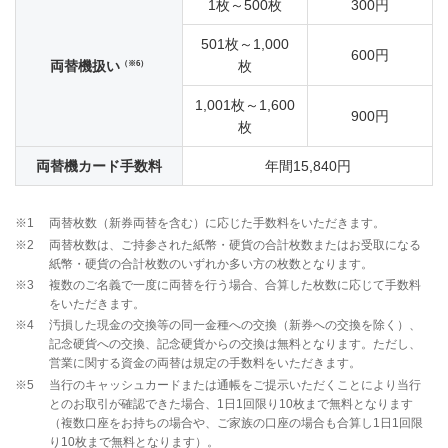
1枚～500枚
300円
501枚～1,000
600円
（※6）
両替機扱い
枚
1,001枚～1,600
900円
枚
両替機カード手数料
年間15,840円
※1
両替枚数（新券両替を含む）に応じた手数料をいただきます。
※2
両替枚数は、ご持参された紙幣・硬貨の合計枚数またはお受取になる
紙幣・硬貨の合計枚数のいずれか多い方の枚数となります。
※3
複数のご名義で一度に両替を行う場合、合算した枚数に応じて手数料
をいただきます。
※4
汚損した現金の交換等の同一金種への交換（新券への交換を除く）、
記念硬貨への交換、記念硬貨からの交換は無料となります。ただし、
営業に関する資金の両替は規定の手数料をいただきます。
※5
当行のキャッシュカードまたは通帳をご提示いただくことにより当行
とのお取引が確認できた場合、1日1回限り10枚まで無料となります
（複数口座をお持ちの場合や、ご家族の口座の場合も合算し1日1回限
り10枚まで無料となります）。