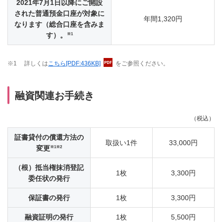
2021年7月1日以降にご開設
された普通預金口座が対象に
年間1,320円
なります（総合口座を含みま
※1
す）。
※1
詳しくは
こちら
[PDF:436KB]
をご参照ください。
融資関連お手続き
（税込）
証書貸付の償還方法の
取扱い1件
33,000円
※1※2
変更
（根）抵当権抹消登記
1枚
3,300円
委任状の発行
保証書の発行
1枚
3,300円
融資証明の発行
1枚
5,500円