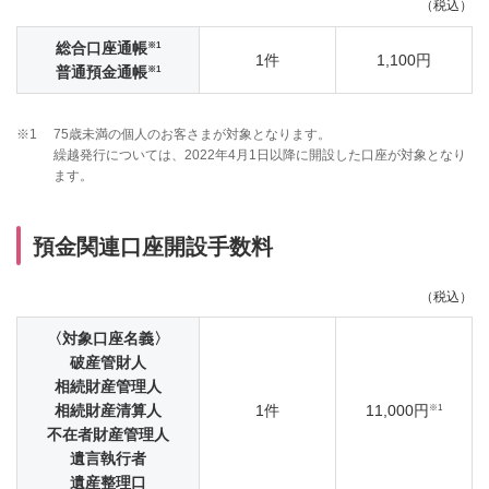
（税込）
※1
総合口座通帳
1件
1,100円
※1
普通預金通帳
※1
75歳未満の個人のお客さまが対象となります。
繰越発行については、2022年4月1日以降に開設した口座が対象となり
ます。
預金関連口座開設手数料
（税込）
〈対象口座名義〉
破産管財人
相続財産管理人
※1
相続財産清算人
1件
11,000円
不在者財産管理人
遺言執行者
遺産整理口