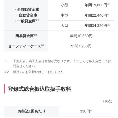
※1
小型
年間19,800円
・全自動貸金庫
※1
・自動貸金庫
中型
年間22,440円
※2
・一般貸金庫
※1
大型
年間34,320円
※2
簡易貸金庫
年間10,560円
※2
セーフティーケース
年間7,260円
※1
千葉支店、銚子支店は金額が異なります。くわしくは各支店窓口にお
問合せください。
※2
新規でのお取扱いはしておりません。
登録式総合振込取扱手数料
（税込）
※1
お持込1回あたり
330円