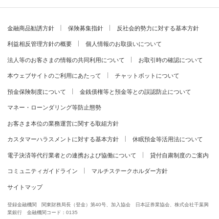
金融商品勧誘方針
保険募集指針
反社会的勢力に対する基本方針
利益相反管理方針の概要
個人情報のお取扱いについて
法人等のお客さまの情報の共同利用について
お取引時の確認について
本ウェブサイトのご利用にあたって
チャットボットについて
預金保険制度について
金銭債権等と預金等との誤認防止について
マネー・ローンダリング等防止態勢
お客さま本位の業務運営に関する取組方針
カスタマーハラスメントに対する基本方針
休眠預金等活用法について
電子決済等代行業者との連携および協働について
貸付自粛制度のご案内
コミュニティガイドライン
マルチステークホルダー方針
サイトマップ
登録金融機関 関東財務局長（登金）第40号、加入協会 日本証券業協会、株式会社千葉興
業銀行 金融機関コード：0135