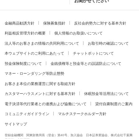
お聞かせください
金融商品勧誘方針
保険募集指針
反社会的勢力に対する基本方針
利益相反管理方針の概要
個人情報のお取扱いについて
法人等のお客さまの情報の共同利用について
お取引時の確認について
本ウェブサイトのご利用にあたって
チャットボットについて
預金保険制度について
金銭債権等と預金等との誤認防止について
マネー・ローンダリング等防止態勢
お客さま本位の業務運営に関する取組方針
カスタマーハラスメントに対する基本方針
休眠預金等活用法について
電子決済等代行業者との連携および協働について
貸付自粛制度のご案内
コミュニティガイドライン
マルチステークホルダー方針
サイトマップ
登録金融機関 関東財務局長（登金）第40号、加入協会 日本証券業協会、株式会社千葉興