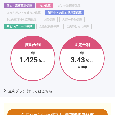
死亡・高度障害保障
ガン保障
ガン先進医療保障
上皮内ガン・皮膚ガン保障
脳卒中・急性心筋梗塞保障
5つの重度慢性疾患保障
入院保障
入院一時金保障
リビングニーズ保障
女性配偶者保障
ご夫婦ともに保障
変動金利
固定金利
年
年
1.425
3.43
％～
％～
※10年
金利プラン 詳しくはこちら
住宅ローン店頭相談用
事前審査申込書